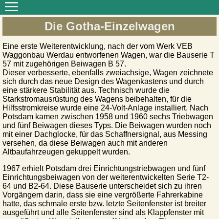
Die Gotha-Einzelwagen
Eine erste Weiterentwicklung, nach der vom Werk VEB
Waggonbau Werdau entworfenen Wagen, war die Bauserie T
57 mit zugehörigen Beiwagen B 57.
Dieser verbesserte, ebenfalls zweiachsige, Wagen zeichnete
sich durch das neue Design des Wagenkastens und durch
eine stärkere Stabilität aus. Technisch wurde die
Starkstromausrüstung des Wagens beibehalten, für die
Hilfsstromkreise wurde eine 24-Volt-Anlage installiert. Nach
Potsdam kamen zwischen 1958 und 1960 sechs Triebwagen
und fünf Beiwagen dieses Typs. Die Beiwagen wurden noch
mit einer Dachglocke, für das Schaffnersignal, aus Messing
versehen, da diese Beiwagen auch mit anderen
Altbaufahrzeugen gekuppelt wurden.
1967 erhielt Potsdam drei Einrichtungstriebwagen und fünf
Einrichtungsbeiwagen von der weiterentwickelten Serie T2-
64 und B2-64. Diese Bauserie unterscheidet sich zu ihren
Vorgängern darin, dass sie eine vergrößerte Fahrerkabine
hatte, das schmale erste bzw. letzte Seitenfenster ist breiter
ausgeführt und alle Seitenfenster sind als Klappfenster mit