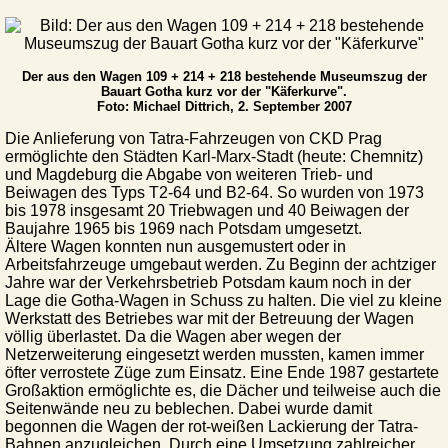
Der aus den Wagen 109 + 214 + 218 bestehende Museumszug der
Bauart Gotha kurz vor der "Käferkurve".
Foto: Michael Dittrich, 2. September 2007
Die Anlieferung von Tatra-Fahrzeugen von CKD Prag
ermöglichte den Städten Karl-Marx-Stadt (heute: Chemnitz)
und Magdeburg die Abgabe von weiteren Trieb- und
Beiwagen des Typs T2-64 und B2-64. So wurden von 1973
bis 1978 insgesamt 20 Triebwagen und 40 Beiwagen der
Baujahre 1965 bis 1969 nach Potsdam umgesetzt.
Ältere Wagen konnten nun ausgemustert oder in
Arbeitsfahrzeuge umgebaut werden. Zu Beginn der achtziger
Jahre war der Verkehrsbetrieb Potsdam kaum noch in der
Lage die Gotha-Wagen in Schuss zu halten. Die viel zu kleine
Werkstatt des Betriebes war mit der Betreuung der Wagen
völlig überlastet. Da die Wagen aber wegen der
Netzerweiterung eingesetzt werden mussten, kamen immer
öfter verrostete Züge zum Einsatz. Eine Ende 1987 gestartete
Großaktion ermöglichte es, die Dächer und teilweise auch die
Seitenwände neu zu beblechen. Dabei wurde damit
begonnen die Wagen der rot-weißen Lackierung der Tatra-
Bahnen anzugleichen. Durch eine Umsetzung zahlreicher