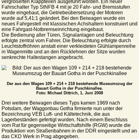
vergrößerten Klappteilen ausgeführt worden. Ein neuer
Fahrschalter Typ StNFB 4 mit je 20 Fahr- und Bremsstufen
wurde eingebaut, die Getriebeübersetzung der Motoren
wurde auf 5,41:1 geändert. Bei den Beiwagen wurde ein
neues Fahrgestell mit klassischen Achshaltern konstruiert und
eine Fahrgast-Notbremseinrichtung eingebaut.
Die Bedienung aller Türen, Signalanlagen und Beleuchtung
erfolgte zentral vom Fahrer. Die Beleuchtung erfolgte durch
Leuchtstoffröhren anstatt einer verkleideten Glühlampenreihe
in Wagenmitte und an den Rücklehnen der Sitze wurden
senkrechte Haltestangen angebracht.
Der aus den Wagen 109 + 214 + 218 bestehende Museumszug der
Bauart Gotha in der Puschkinallee.
Foto: Michael Dittrich, 1. Juni 2008
Drei weitere Beiwagen dieses Typs kamen 1969 nach
Potsdam, der Waggonbau Gotha firmierte nun unter der
Bezeichnung VEB Luft- und Kältetechnik, die aus
Lagerbeständen gefertigt wurden. Nach einem Beschluss
vom Rat für gegenseitige Wirtschaftshilfe (RGW) wurde die
Produktion von Straßenbahnen in der DDR eingestellt und an
das CKD Werk in Prag abgegeben.