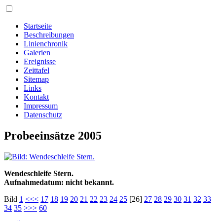
Startseite
Beschreibungen
Linienchronik
Galerien
Ereignisse
Zeittafel
Sitemap
Links
Kontakt
Impressum
Datenschutz
Probeeinsätze 2005
Wendeschleife Stern.
Aufnahmedatum: nicht bekannt.
Bild
1
<<<
17
18
19
20
21
22
23
24
25
[26]
27
28
29
30
31
32
33
34
35
>>>
60