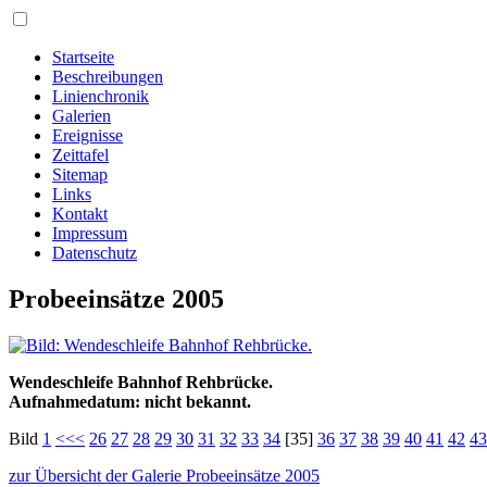
Startseite
Beschreibungen
Linienchronik
Galerien
Ereignisse
Zeittafel
Sitemap
Links
Kontakt
Impressum
Datenschutz
Probeeinsätze 2005
Wendeschleife Bahnhof Rehbrücke.
Aufnahmedatum: nicht bekannt.
Bild
1
<<<
26
27
28
29
30
31
32
33
34
[35]
36
37
38
39
40
41
42
43
zur Übersicht der Galerie Probeeinsätze 2005