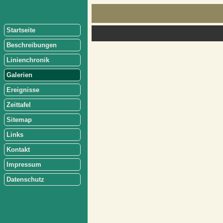
Startseite
Beschreibungen
Linienchronik
Galerien
Ereignisse
Zeittafel
Sitemap
Links
Kontakt
Impressum
Datenschutz