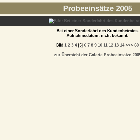
Probeeinsätze 2005
Bei einer Sonderfahrt des Kundenbeirates.
Aufnahmedatum: nicht bekannt.
Bild
1
2
3
4
[5]
6
7
8
9
10
11
12
13
14
>>>
60
zur Übersicht der Galerie Probeeinsätze 200