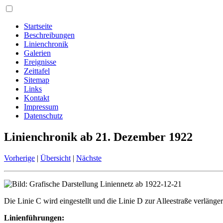
Startseite
Beschreibungen
Linienchronik
Galerien
Ereignisse
Zeittafel
Sitemap
Links
Kontakt
Impressum
Datenschutz
Linienchronik ab 21. Dezember 1922
Vorherige
|
Übersicht
|
Nächste
Die Linie C wird eingestellt und die Linie D zur Alleestraße verlänger
Linienführungen: