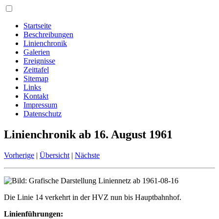
Startseite
Beschreibungen
Linienchronik
Galerien
Ereignisse
Zeittafel
Sitemap
Links
Kontakt
Impressum
Datenschutz
Linienchronik ab 16. August 1961
Vorherige
|
Übersicht
|
Nächste
Die Linie 14 verkehrt in der HVZ nun bis Hauptbahnhof.
Linienführungen: