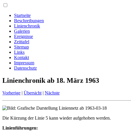
Startseite
Beschreibungen
Linienchronik
Galerien
Ereignisse
Zeittafel
Sitemap
Links
Kontakt
Impressum
Datenschutz
Linienchronik ab 18. März 1963
Vorherige
|
Übersicht
|
Nächste
Die Kürzung der Linie 5 kann wieder aufgehoben werden.
Linienführungen: