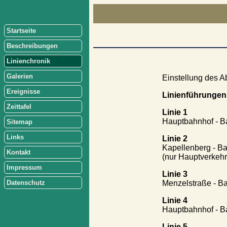
Startseite
Beschreibungen
Linienchronik
Galerien
Einstellung des A
Ereignisse
Linienführungen
Zeittafel
Linie 1
Hauptbahnhof - B
Sitemap
Links
Linie 2
Kapellenberg - B
Kontakt
(nur Hauptverkehr
Impressum
Linie 3
Menzelstraße - B
Datenschutz
Linie 4
Hauptbahnhof - B
Linie 5