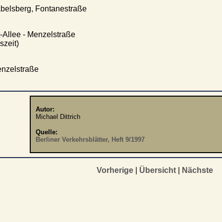
abelsberg, Fontanestraße
-Allee - Menzelstraße
szeit)
enzelstraße
Autor:
Michael Dittrich
Quelle:
Berliner Verkehrsblätter, Heft 9/1997
Vorherige
|
Übersicht
|
Nächste